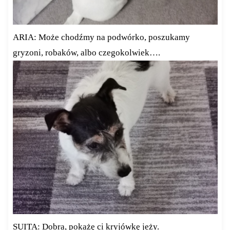
ARIA: Może chodźmy na podwórko, poszukamy
gryzoni, robaków, albo czegokolwiek….
SUITA: Dobra, pokażę ci kryjówkę jeży.