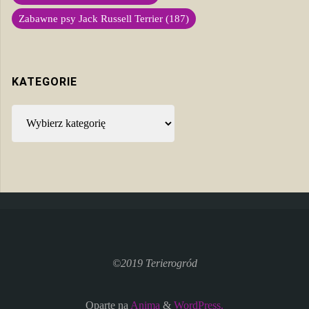
Zabawne psy Jack Russell Terrier
(187)
KATEGORIE
Kategorie
©2019 Terierogród
Oparte na
Anima
&
WordPress.