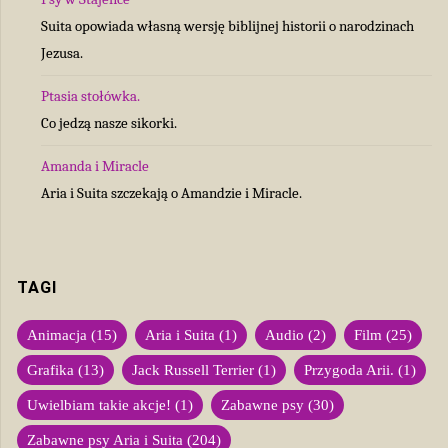
Suita opowiada własną wersję biblijnej historii o narodzinach
Jezusa.
Ptasia stołówka.
Co jedzą nasze sikorki.
Amanda i Miracle
Aria i Suita szczekają o Amandzie i Miracle.
TAGI
Animacja
(15)
Aria i Suita
(1)
Audio
(2)
Film
(25)
Grafika
(13)
Jack Russell Terrier
(1)
Przygoda Arii.
(1)
Uwielbiam takie akcje!
(1)
Zabawne psy
(30)
Zabawne psy Aria i Suita
(204)