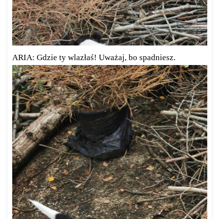
ARIA: Gdzie ty wlazłaś! Uważaj, bo spadniesz.