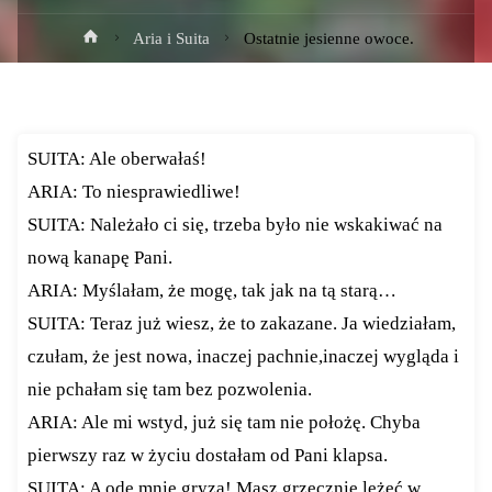
Strona
Aria i Suita
Ostatnie jesienne owoce.
główna
SUITA: Ale oberwałaś!
ARIA: To niesprawiedliwe!
SUITA: Należało ci się, trzeba było nie wskakiwać na
nową kanapę Pani.
ARIA: Myślałam, że mogę, tak jak na tą starą…
SUITA: Teraz już wiesz, że to zakazane. Ja wiedziałam,
czułam, że jest nowa, inaczej pachnie,inaczej wygląda i
nie pchałam się tam bez pozwolenia.
ARIA: Ale mi wstyd, już się tam nie położę. Chyba
pierwszy raz w życiu dostałam od Pani klapsa.
SUITA: A ode mnie gryza! Masz grzecznie leżeć w