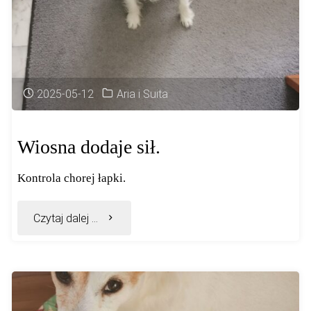
2025-05-12
Aria i Suita
Wiosna dodaje sił.
Kontrola chorej łapki.
"Wiosna
Czytaj dalej ...
dodaje
sił."