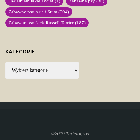
Uwielbiam takie akcje!
(1)
Zabawne psy
(30)
Zabawne psy Aria i Suita
(204)
Zabawne psy Jack Russell Terrier
(187)
KATEGORIE
Kategorie
©2019 Terierogród