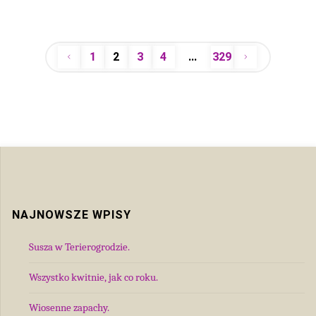
1
2
3
4
…
329
Stronicowanie
wpisów
NAJNOWSZE WPISY
Susza w Terierogrodzie.
Wszystko kwitnie, jak co roku.
Wiosenne zapachy.