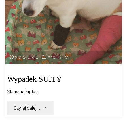
2025-03-30
Aria i Suita
Wypadek SUITY
Złamana łapka.
"Wypadek
Czytaj dalej ...
SUITY"