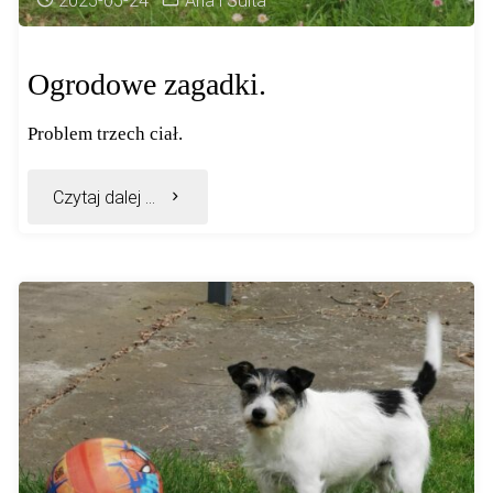
2025-05-24
Aria i Suita
Ogrodowe zagadki.
Problem trzech ciał.
"Ogrodowe
Czytaj dalej ...
zagadki."