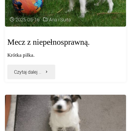
2025-05-16
Aria i Suita
Mecz z niepełnosprawną.
Krótka piłka.
"Mecz
Czytaj dalej ...
z
niepełnosprawną."