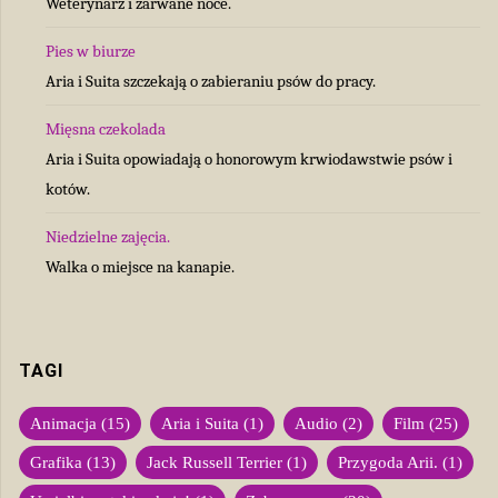
Weterynarz i zarwane noce.
Pies w biurze
Aria i Suita szczekają o zabieraniu psów do pracy.
Mięsna czekolada
Aria i Suita opowiadają o honorowym krwiodawstwie psów i
kotów.
Niedzielne zajęcia.
Walka o miejsce na kanapie.
TAGI
Animacja
(15)
Aria i Suita
(1)
Audio
(2)
Film
(25)
Grafika
(13)
Jack Russell Terrier
(1)
Przygoda Arii.
(1)