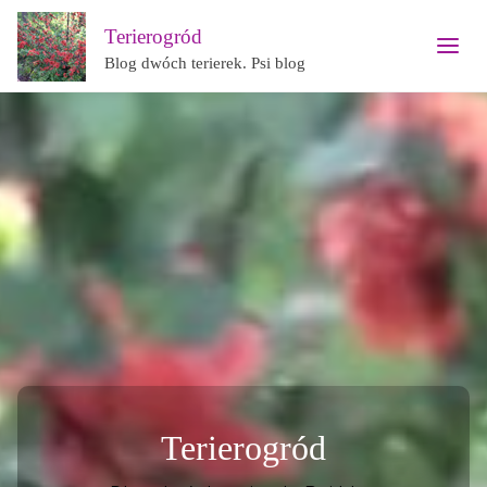
Terierogród
Blog dwóch terierek. Psi blog
Terierogród