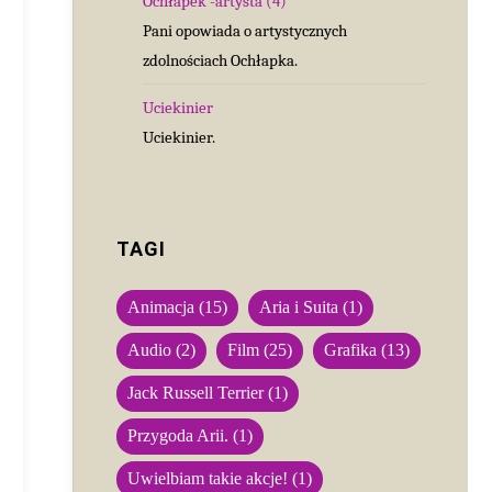
Ochłapek -artysta (4)
Pani opowiada o artystycznych
zdolnościach Ochłapka.
Uciekinier
Uciekinier.
TAGI
Animacja
(15)
Aria i Suita
(1)
Audio
(2)
Film
(25)
Grafika
(13)
Jack Russell Terrier
(1)
Przygoda Arii.
(1)
Uwielbiam takie akcje!
(1)