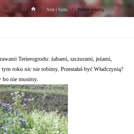
Strona
Aria i Suita
Pełnia władzy
główna
rawami Terierogrodu: żabami, szczurami, jeżami,
 tym roku nic nie robimy. Przestałaś być Władczynią?
my bo nie musimy.