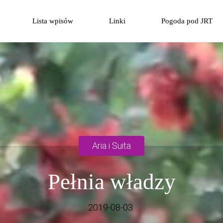
Przejdź
Lista wpisów
Linki
Pogoda pod JRT
do
treści
Aria i Suita
Pełnia władzy
2019-08-03