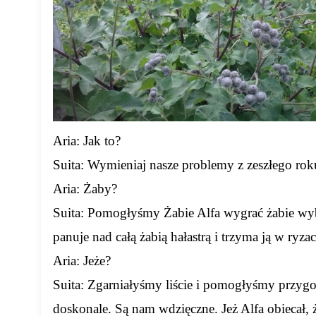
Aria: Jak to?
Suita: Wymieniaj nasze problemy z zeszłego roku
Aria: Żaby?
Suita: Pomogłyśmy Żabie Alfa wygrać żabie wyb
panuje nad całą żabią hałastrą i trzyma ją w ryza
Aria: Jeże?
Suita: Zgarniałyśmy liście i pomogłyśmy przyg
doskonale. Są nam wdzięczne. Jeż Alfa obiecał, ż