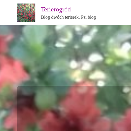
Terierogród
Blog dwóch terierek. Psi blog