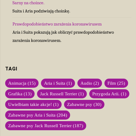
Sarny na choince.
Suita i Aria podziwiają choinkę.
Prawdopodobieństwo zarażenia koronawirusem
Aria i Suita pokazują jak obliczyć prawdopodobieństwo
zarażenia koronawirusem.
TAGI
Animacja
(15)
Aria i Suita
(1)
Audio
(2)
Film
(25)
Grafika
(13)
Jack Russell Terrier
(1)
Przygoda Arii.
(1)
Uwielbiam takie akcje!
(1)
Zabawne psy
(30)
Zabawne psy Aria i Suita
(204)
Zabawne psy Jack Russell Terrier
(187)