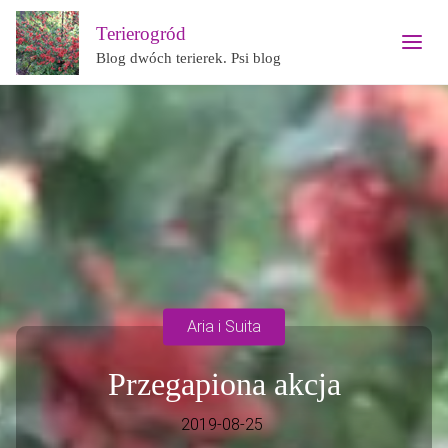
Terierogród
Blog dwóch terierek. Psi blog
Aria i Suita
Przegapiona akcja
2019-08-25