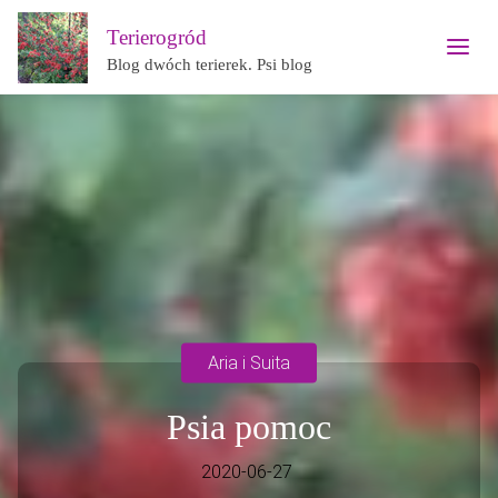
Terierogród
Blog dwóch terierek. Psi blog
Aria i Suita
Psia pomoc
2020-06-27