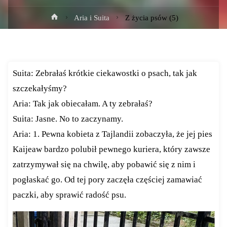
Strona
Aria i Suita
Z życia psów (5)
główna
Suita: Zebrałaś krótkie ciekawostki o psach, tak jak
szczekałyśmy?
Aria: Tak jak obiecałam. A ty zebrałaś?
Suita: Jasne. No to zaczynamy.
Aria: 1. Pewna kobieta z Tajlandii zobaczyła, że jej pies
Kaijeaw bardzo polubił pewnego kuriera, który zawsze
zatrzymywał się na chwilę, aby pobawić się z nim i
pogłaskać go. Od tej pory zaczęła częściej zamawiać
paczki, aby sprawić radość psu.