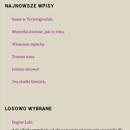
NAJNOWSZE WPISY
Susza w Terierogrodzie.
Wszystko kwitnie, jak co roku.
Wiosenne zapachy.
Trzyma zima.
Jestem zdrowa!
Ten słodki Groszek.
LOSOWO WYBRANE
Dogtor Loki
Aria i Suita szczekają o Loki pomagającej roznosić upominki dla