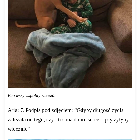
Pierwszy wspólny wieczór
Aria: 7. Podpis pod zdjęciem: “Gdyby długość życia
zależała od tego, czy ktoś ma dobre serce – psy żyłyby
wiecznie”