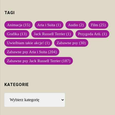
TAGI
Animacja
(15)
Aria i Suita
(1)
Audio
(2)
Film
(25)
Grafika
(13)
Jack Russell Terrier
(1)
Przygoda Arii.
(1)
Uwielbiam takie akcje!
(1)
Zabawne psy
(30)
Zabawne psy Aria i Suita
(204)
Zabawne psy Jack Russell Terrier
(187)
KATEGORIE
Kategorie