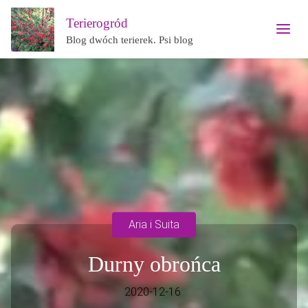
Terierogród
Blog dwóch terierek. Psi blog
Aria i Suita
Durny obrońca
2020-12-16