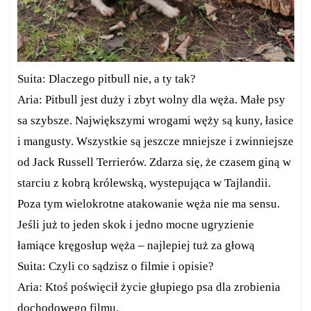
Suita: Dlaczego pitbull nie, a ty tak?
Aria: Pitbull jest duży i zbyt wolny dla węża. Małe psy
sa szybsze. Największymi wrogami węży są kuny, łasice
i mangusty. Wszystkie są jeszcze mniejsze i zwinniejsze
od Jack Russell Terrierów. Zdarza się, że czasem giną w
starciu z kobrą królewską, wystepująca w Tajlandii.
Poza tym wielokrotne atakowanie węża nie ma sensu.
Jeśli już to jeden skok i jedno mocne ugryzienie
łamiące kręgosłup węża – najlepiej tuż za głową
Suita: Czyli co sądzisz o filmie i opisie?
Aria: Ktoś poświęcił życie głupiego psa dla zrobienia
dochodowego filmu.