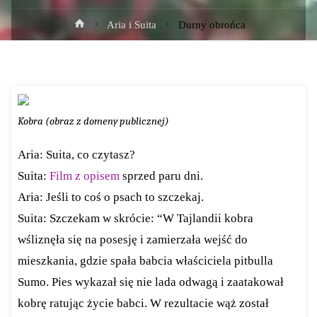
Strona
Aria i Suita
Durny obrońca
główna
Kobra (obraz z domeny publicznej)
Aria: Suita, co czytasz?
Suita:
Film z opisem
sprzed paru dni.
Aria: Jeśli to coś o psach to szczekaj.
Suita: Szczekam w skrócie: “W Tajlandii kobra
wśliznęła się na posesję i zamierzała wejść do
mieszkania, gdzie spała babcia właściciela pitbulla
Sumo. Pies wykazał się nie lada odwagą i zaatakował
kobrę ratując życie babci. W rezultacie wąż został