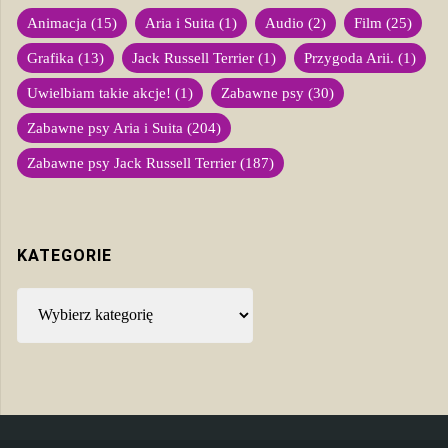
Animacja
(15)
Aria i Suita
(1)
Audio
(2)
Film
(25)
Grafika
(13)
Jack Russell Terrier
(1)
Przygoda Arii.
(1)
Uwielbiam takie akcje!
(1)
Zabawne psy
(30)
Zabawne psy Aria i Suita
(204)
Zabawne psy Jack Russell Terrier
(187)
KATEGORIE
Kategorie