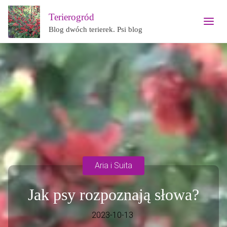
Terierogród
Blog dwóch terierek. Psi blog
Aria i Suita
Jak psy rozpoznają słowa?
2023-10-13