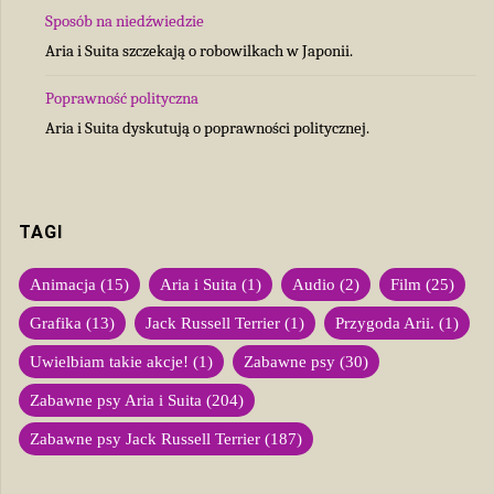
Sposób na niedźwiedzie
Aria i Suita szczekają o robowilkach w Japonii.
Poprawność polityczna
Aria i Suita dyskutują o poprawności politycznej.
TAGI
Animacja
(15)
Aria i Suita
(1)
Audio
(2)
Film
(25)
Grafika
(13)
Jack Russell Terrier
(1)
Przygoda Arii.
(1)
Uwielbiam takie akcje!
(1)
Zabawne psy
(30)
Zabawne psy Aria i Suita
(204)
Zabawne psy Jack Russell Terrier
(187)