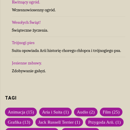
Kwitnący ogród.
Wczesnowiosenny ogród.
Wesołych Świąt!
Świąteczne życzenia.
Trójnogi pies
Suita opowiada Arii historię chorego chłopca i trójnogiego psa.
Jesienne zabawy.
Zdobywanie gałęzi.
TAGI
Animacja
(15)
Aria i Suita
(1)
Audio
(2)
Film
(25)
Grafika
(13)
Jack Russell Terrier
(1)
Przygoda Arii.
(1)