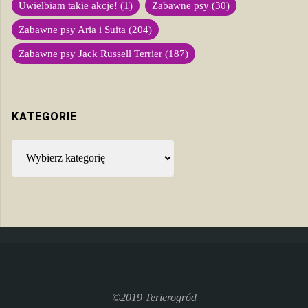
Uwielbiam takie akcje!
(1)
Zabawne psy
(30)
Zabawne psy Aria i Suita
(204)
Zabawne psy Jack Russell Terrier
(187)
KATEGORIE
Kategorie
©2019 Terierogród