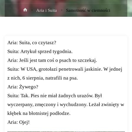
Strona
Aria i Suita
Samotność w ciemności
główna
Aria: Suita, co czytasz?
Suita: Artykuł sprzed tygodnia.
Aria: Jeśli jest tam coś o psach to szczekaj.
Suita: W USA, grotołazi penetrowali jaskinie. W jednej
z nich, 6 sierpnia, natrafili na psa.
Aria: Żywego?
Suita: Tak. Pies nie miał żadnych urazów. Był
wyczerpany, zmęczony i wychudzony. Leżał zwinięty w
kłębek na błotnistej podłodze.
Aria: Ojej!