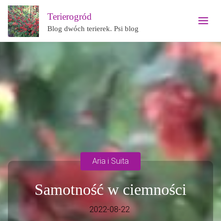
Terierogród
Blog dwóch terierek. Psi blog
Aria i Suita
Samotność w ciemności
2022-08-22