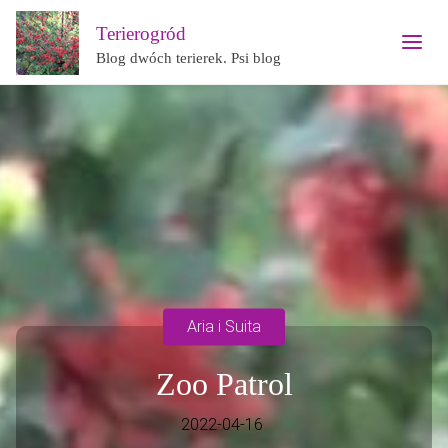
Terierogród
Blog dwóch terierek. Psi blog
Aria i Suita
Zoo Patrol
2022-04-16