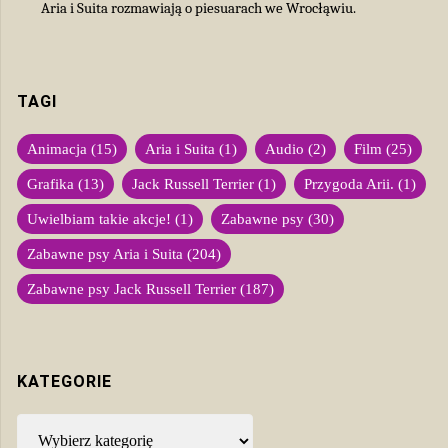
Aria i Suita rozmawiają o piesuarach we Wrocłąwiu.
TAGI
Animacja
(15)
Aria i Suita
(1)
Audio
(2)
Film
(25)
Grafika
(13)
Jack Russell Terrier
(1)
Przygoda Arii.
(1)
Uwielbiam takie akcje!
(1)
Zabawne psy
(30)
Zabawne psy Aria i Suita
(204)
Zabawne psy Jack Russell Terrier
(187)
KATEGORIE
Kategorie